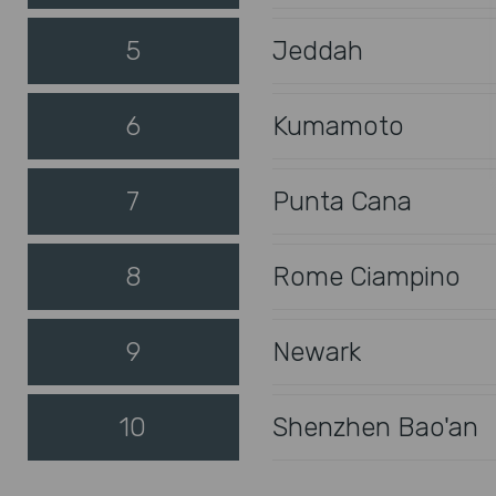
5
Jeddah
6
Kumamoto
7
Punta Cana
8
Rome Ciampino
9
Newark
10
Shenzhen Bao'an