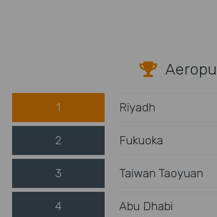
Aeropu
1
Riyadh
2
Fukuoka
3
Taiwan Taoyuan
4
Abu Dhabi