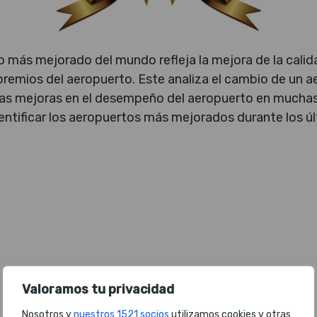
o más mejorado del mundo refleja la mejora de la cali
remios del aeropuerto. Este analiza el cambio de un a
y las mejoras en el desempeño del aeropuerto en muchas
entificar los aeropuertos más mejorados durante los ú
Valoramos tu privacidad
Nosotros y
nuestros 1521 socios
utilizamos cookies y otras