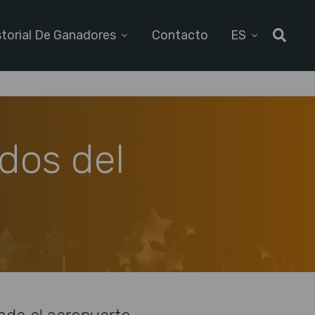
storial De Ganadores
Contacto
ES
dos del